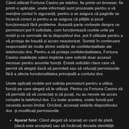
Când utilizați Fortuna Casino pe telefon, fie printr-un browser, fie
printr-o aplicație, unele informații sunt procesate pentru a vă
menține contul în siguranță, pentru a se asigura că paginile se
încarcă corect și pentru a se asigura că plățile și jocul
funcționează fără probleme. Această parte vorbește despre ce
permisiuni pot fi solicitate, cum funcționează cookie-urile pe
mobil și ce semnale de la dispozitivul dvs. pot fi utilizate pentru a
vă proteja de fraudă și acces neautorizat. Sunteți în continuare
responsabil de multe dintre setările de confidențialitate ale
telefonului dvs. Pentru a vă proteja confidențialitatea, Fortuna
Casino stabilește valori implicite care solicită doar accesul
necesar pentru anumite funcții. Există solicitări clare care vă
permit să alegeți dacă să permiteți sau să refuzați permisiunile
fără a afecta funcționalitatea principală a contului dvs.
Unele aplicații mobile pot solicita permisiuni pentru a utiliza
funcții pe care alegeți să le utilizați. Pentru ca Fortuna Casino să
vă permită să vă conectați și să jucați, nu au nevoie de acces
complet la telefonul dvs. Cu toate acestea, unele funcții pot
necesita acces limitat. Oricând, accesați setările dispozitivului
dvs. și modificați permisiunile.
Aparat foto:
Când alegeți să scanați un card de plată
(dacă este acceptat) sau să încărcați dovada identității