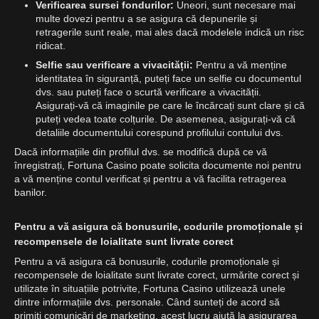
Verificarea sursei fondurilor:
Uneori, sunt necesare mai
multe dovezi pentru a se asigura că depunerile și
retragerile sunt reale, mai ales dacă modelele indică un risc
ridicat.
Selfie sau verificare a vivacității:
Pentru a vă menține
identitatea în siguranță, puteți face un selfie cu documentul
dvs. sau puteți face o scurtă verificare a vivacității.
Asigurați-vă că imaginile pe care le încărcați sunt clare și că
puteți vedea toate colțurile. De asemenea, asigurați-vă că
detaliile documentului corespund profilului contului dvs.
Dacă informațiile din profilul dvs. se modifică după ce vă
înregistrați, Fortuna Casino poate solicita documente noi pentru
a vă menține contul verificat și pentru a vă facilita retragerea
banilor.
Pentru a vă asigura că bonusurile, codurile promoționale și
recompensele de loialitate sunt livrate corect
Pentru a vă asigura că bonusurile, codurile promoționale și
recompensele de loialitate sunt livrate corect, urmărite corect și
utilizate în situațiile potrivite, Fortuna Casino utilizează unele
dintre informațiile dvs. personale. Când sunteți de acord să
primiți comunicări de marketing, acest lucru ajută la asigurarea