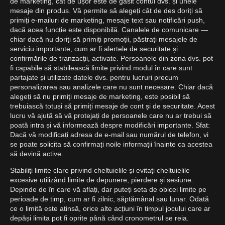
de marketing, cât de ușor este de găsit contul dvs. și unele
mesaje din produs. Vă permite să alegeți cât de des doriți să
primiți e-mailuri de marketing, mesaje text sau notificări push,
dacă acea funcție este disponibilă. Canalele de comunicare —
chiar dacă nu doriți să primiți promoții, păstrați mesajele de
serviciu importante, cum ar fi alertele de securitate și
confirmările de tranzacții, activate. Persoanele din zona dvs. pot
fi capabile să stabilească limite privind modul în care sunt
partajate și utilizate datele dvs. pentru lucruri precum
personalizarea sau analizele care nu sunt necesare. Chiar dacă
alegeți să nu primiți mesaje de marketing, este posibil să
trebuiască totuși să primiți mesaje de cont și de securitate. Acest
lucru vă ajută să vă protejați de persoanele care nu ar trebui să
poată intra și vă informează despre modificări importante. Sfat:
Dacă vă modificați adresa de e-mail sau numărul de telefon, vi
se poate solicita să confirmați noile informații înainte ca acestea
să devină active.
Stabiliți limite clare privind cheltuielile și evitați cheltuielile
excesive utilizând limite de depunere, pierdere și sesiune.
Depinde de în care vă aflați, dar puteți seta de obicei limite pe
perioade de timp, cum ar fi zilnic, săptămânal sau lunar. Odată
ce o limită este atinsă, orice alte acțiuni în timpul jocului care ar
depăși limita pot fi oprite până când cronometrul se reia.