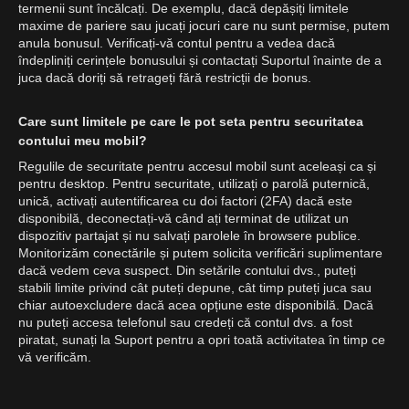
termenii sunt încălcați. De exemplu, dacă depășiți limitele
maxime de pariere sau jucați jocuri care nu sunt permise, putem
anula bonusul. Verificați-vă contul pentru a vedea dacă
îndepliniți cerințele bonusului și contactați Suportul înainte de a
juca dacă doriți să retrageți fără restricții de bonus.
Care sunt limitele pe care le pot seta pentru securitatea
contului meu mobil?
Regulile de securitate pentru accesul mobil sunt aceleași ca și
pentru desktop. Pentru securitate, utilizați o parolă puternică,
unică, activați autentificarea cu doi factori (2FA) dacă este
disponibilă, deconectați-vă când ați terminat de utilizat un
dispozitiv partajat și nu salvați parolele în browsere publice.
Monitorizăm conectările și putem solicita verificări suplimentare
dacă vedem ceva suspect. Din setările contului dvs., puteți
stabili limite privind cât puteți depune, cât timp puteți juca sau
chiar autoexcludere dacă acea opțiune este disponibilă. Dacă
nu puteți accesa telefonul sau credeți că contul dvs. a fost
piratat, sunați la Suport pentru a opri toată activitatea în timp ce
vă verificăm.