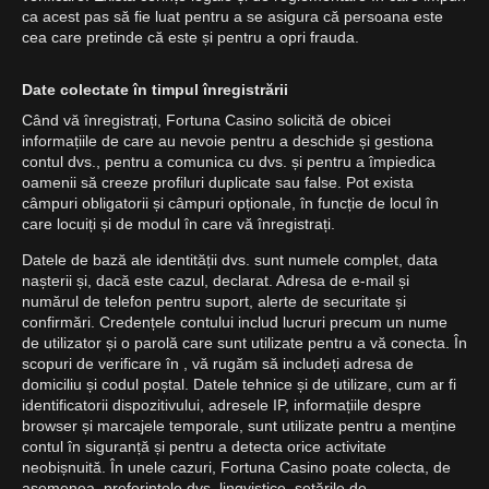
ca acest pas să fie luat pentru a se asigura că persoana este
cea care pretinde că este și pentru a opri frauda.
Date colectate în timpul înregistrării
Când vă înregistrați, Fortuna Casino solicită de obicei
informațiile de care au nevoie pentru a deschide și gestiona
contul dvs., pentru a comunica cu dvs. și pentru a împiedica
oamenii să creeze profiluri duplicate sau false. Pot exista
câmpuri obligatorii și câmpuri opționale, în funcție de locul în
care locuiți și de modul în care vă înregistrați.
Datele de bază ale identității dvs. sunt numele complet, data
nașterii și, dacă este cazul, declarat. Adresa de e-mail și
numărul de telefon pentru suport, alerte de securitate și
confirmări. Credențele contului includ lucruri precum un nume
de utilizator și o parolă care sunt utilizate pentru a vă conecta. În
scopuri de verificare în , vă rugăm să includeți adresa de
domiciliu și codul poștal. Datele tehnice și de utilizare, cum ar fi
identificatorii dispozitivului, adresele IP, informațiile despre
browser și marcajele temporale, sunt utilizate pentru a menține
contul în siguranță și pentru a detecta orice activitate
neobișnuită. În unele cazuri, Fortuna Casino poate colecta, de
asemenea, preferințele dvs. lingvistice, setările de