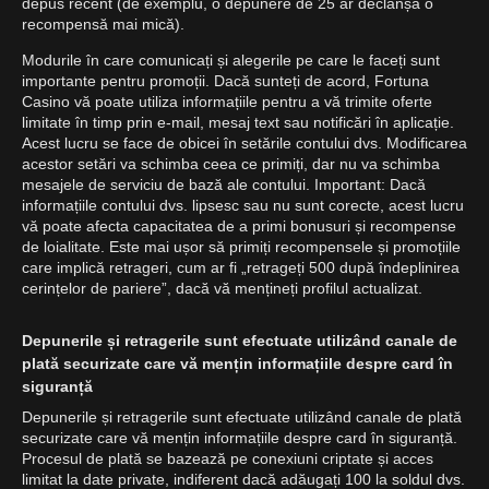
depus recent (de exemplu, o depunere de 25 ar declanșa o
recompensă mai mică).
Modurile în care comunicați și alegerile pe care le faceți sunt
importante pentru promoții. Dacă sunteți de acord, Fortuna
Casino vă poate utiliza informațiile pentru a vă trimite oferte
limitate în timp prin e-mail, mesaj text sau notificări în aplicație.
Acest lucru se face de obicei în setările contului dvs. Modificarea
acestor setări va schimba ceea ce primiți, dar nu va schimba
mesajele de serviciu de bază ale contului. Important: Dacă
informațiile contului dvs. lipsesc sau nu sunt corecte, acest lucru
vă poate afecta capacitatea de a primi bonusuri și recompense
de loialitate. Este mai ușor să primiți recompensele și promoțiile
care implică retrageri, cum ar fi „retrageți 500 după îndeplinirea
cerințelor de pariere”, dacă vă mențineți profilul actualizat.
Depunerile și retragerile sunt efectuate utilizând canale de
plată securizate care vă mențin informațiile despre card în
siguranță
Depunerile și retragerile sunt efectuate utilizând canale de plată
securizate care vă mențin informațiile despre card în siguranță.
Procesul de plată se bazează pe conexiuni criptate și acces
limitat la date private, indiferent dacă adăugați 100 la soldul dvs.