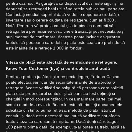
pentru cazinou. Asigurați-vă că dispozitivul dvs. este sigur și nu
depuneți sau retrageți bani utilizând rețele publice sau partajate.
Contactați imediat suportul dacă vedeți o depunere ciudată, o
inversare sau o cerere ciudată de retragere, cum ar fi 300 .
Notă: Pentru a vă proteja contul și a împiedica oamenii să
retragă fără permisiunea dvs., unele tranzacții pot necesita pași
suplimentari de confirmare. Aceasta poate include asigurarea
faptului că persoana care deține plata este cea care pretinde că
este înainte de a retrage 1.000 în fonduri.
Viteza de plată este afectată de verificările de retragere,
Know Your Customer (kyc) și controalele antifraudă
Pentru a proteja jucătorii și a respecta legea, Fortuna Casino
poate efectua verificări de securitate înainte de a aproba o
retragere. Aceste verificări se asigură că persoana care solicită
plata este proprietarul contului și că banii au fost obținuți și
cheltuiți în mod corespunzător. În cea mai mare parte, cel mai
simplu mod de a evita întârzierile este să trimiteți documentele
solicitate din timp. Suma retrasă, metoda de plată, istoricul
contului și dacă este necesară mai multă verificare pot afecta
toate viteza cu care sunt trimiși banii. Dacă doriți să retrageți
100 pentru prima dată, de exemplu, s-ar putea să trebuiască să