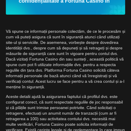
confidențialitate a Fortuna Casino în
Vă spune ce informații personale colectăm, de ce le procesăm și
cum vă puteți asigura că sunt în siguranță atunci când utilizați
site-ul și serviciile. De asemenea, vorbește despre dovedirea
identității dvs., despre cum să depuneți și să retrageți și despre
măsurile de siguranță care sunt în vigoare pentru contul dvs.
Dacă vizitați Fortuna Casino din sau sunteți , această politică vă
spune cum pot fi utilizate informațiile dvs. pentru a respecta
regulile din țara dvs. Platforma Fortuna Casino solicită câteva
informații personale de bază atunci când vă înregistrați și vă
verificați contul. Acest lucru se face pentru a vă crea contul și a-l
menține în siguranță.
Aceste detalii ajută la asigurarea faptului că profilul dvs. este
configurat corect, că sunt respectate regulile de joc responsabil
și că plățile sunt trimise persoanei potrivite. Când solicitați o
retragere, efectuați un anumit număr de tranzacții (cum ar fi
retragerea a 100) sau activitatea contului dvs. necesită mai
multe verificări, Fortuna Casino poate solicita informații de
verificare. Există cerințe legale și de reglementare în care impun