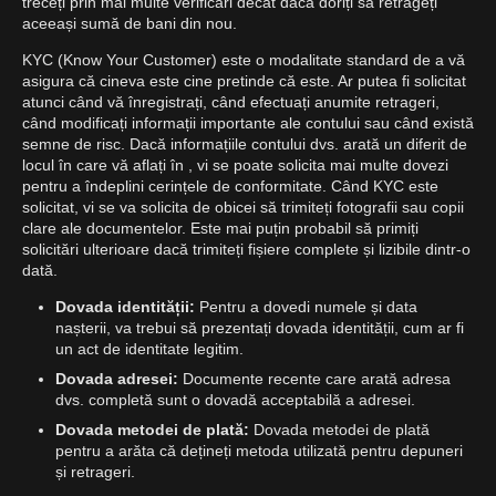
treceți prin mai multe verificări decât dacă doriți să retrageți
aceeași sumă de bani din nou.
KYC (Know Your Customer) este o modalitate standard de a vă
asigura că cineva este cine pretinde că este. Ar putea fi solicitat
atunci când vă înregistrați, când efectuați anumite retrageri,
când modificați informații importante ale contului sau când există
semne de risc. Dacă informațiile contului dvs. arată un diferit de
locul în care vă aflați în , vi se poate solicita mai multe dovezi
pentru a îndeplini cerințele de conformitate. Când KYC este
solicitat, vi se va solicita de obicei să trimiteți fotografii sau copii
clare ale documentelor. Este mai puțin probabil să primiți
solicitări ulterioare dacă trimiteți fișiere complete și lizibile dintr-o
dată.
Dovada identității:
Pentru a dovedi numele și data
nașterii, va trebui să prezentați dovada identității, cum ar fi
un act de identitate legitim.
Dovada adresei:
Documente recente care arată adresa
dvs. completă sunt o dovadă acceptabilă a adresei.
Dovada metodei de plată:
Dovada metodei de plată
pentru a arăta că dețineți metoda utilizată pentru depuneri
și retrageri.