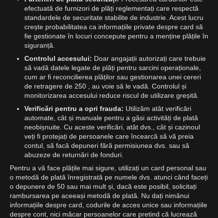
efectuată de furnizori de plăți reglementați care respectă
standardele de securitate stabilite de industrie. Acest lucru
crește probabilitatea ca informațiile private despre card să
fie gestionate în locuri concepute pentru a menține plățile în
siguranță.
Controlul accesului:
Doar angajații autorizați care trebuie
să vadă datele legate de plăți pentru sarcini operaționale,
cum ar fi reconcilierea plăților sau gestionarea unei cereri
de retragere de 250 , au voie să le vadă. Controlul și
monitorizarea accesului reduce riscul de utilizare greșită.
Verificări pentru a opri frauda:
Utilizăm atât verificări
automate, cât și manuale pentru a găsi activități de plată
neobișnuite. Cu aceste verificări, atât dvs., cât și cazinoul
veți fi protejați de persoanele care încearcă să vă preia
contul, să facă depuneri fără permisiunea dvs. sau să
abuzeze de returnări de fonduri.
Pentru a vă face plățile mai sigure, utilizați un card personal sau
o metodă de plată înregistrată pe numele dvs. atunci când faceți
o depunere de 50 sau mai mult și, dacă este posibil, solicitați
rambursarea pe aceeași metodă de plată. Nu dați nimănui
informațiile despre card, codurile de acces unice sau informațiile
despre cont, nici măcar persoanelor care pretind că lucrează