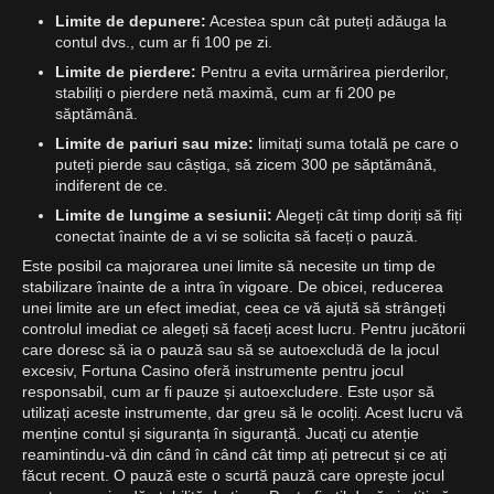
Limite de depunere:
Acestea spun cât puteți adăuga la
contul dvs., cum ar fi 100 pe zi.
Limite de pierdere:
Pentru a evita urmărirea pierderilor,
stabiliți o pierdere netă maximă, cum ar fi 200 pe
săptămână.
Limite de pariuri sau mize:
limitați suma totală pe care o
puteți pierde sau câștiga, să zicem 300 pe săptămână,
indiferent de ce.
Limite de lungime a sesiunii:
Alegeți cât timp doriți să fiți
conectat înainte de a vi se solicita să faceți o pauză.
Este posibil ca majorarea unei limite să necesite un timp de
stabilizare înainte de a intra în vigoare. De obicei, reducerea
unei limite are un efect imediat, ceea ce vă ajută să strângeți
controlul imediat ce alegeți să faceți acest lucru. Pentru jucătorii
care doresc să ia o pauză sau să se autoexcludă de la jocul
excesiv, Fortuna Casino oferă instrumente pentru jocul
responsabil, cum ar fi pauze și autoexcludere. Este ușor să
utilizați aceste instrumente, dar greu să le ocoliți. Acest lucru vă
menține contul și siguranța în siguranță. Jucați cu atenție
reamintindu-vă din când în când cât timp ați petrecut și ce ați
făcut recent. O pauză este o scurtă pauză care oprește jocul